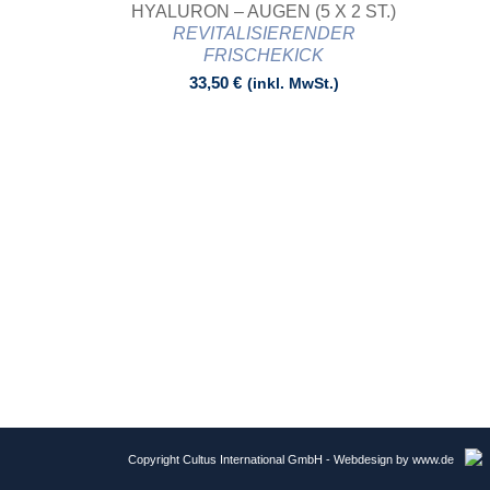
HYALURON – AUGEN (5 X 2 ST.)
5.00
REVITALISIERENDER
FRISCHEKICK
33,50
€
(inkl. MwSt.)
Copyright Cultus International GmbH
- Webdesign by www.de