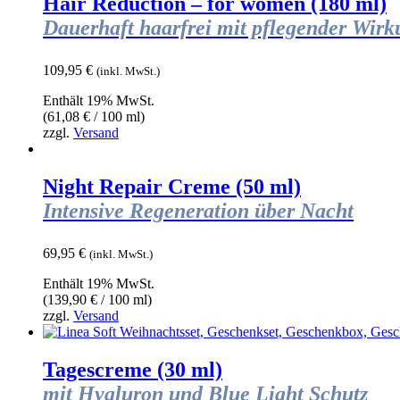
Hair Reduction – for women (180 ml)
Dauerhaft haarfrei mit pflegender Wir
109,95
€
(inkl. MwSt.)
Enthält 19% MwSt.
(
61,08
€
/ 100 ml)
zzgl.
Versand
Night Repair Creme (50 ml)
Intensive Regeneration über Nacht
69,95
€
(inkl. MwSt.)
Enthält 19% MwSt.
(
139,90
€
/ 100 ml)
zzgl.
Versand
Tagescreme (30 ml)
mit Hyaluron und Blue Light Schutz